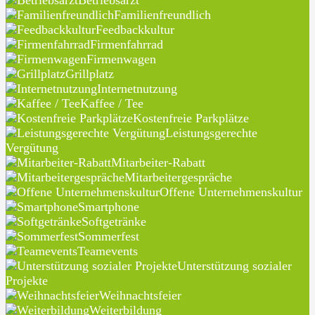
Betriebsarzt
Familienfreundlich
Feedbackkultur
Firmenfahrrad
Firmenwagen
Grillplatz
Internetnutzung
Kaffee / Tee
Kostenfreie Parkplätze
Leistungsgerechte
Vergütung
Mitarbeiter-Rabatt
Mitarbeitergespräche
Offene Unternehmenskultur
Smartphone
Softgetränke
Sommerfest
Teamevents
Unterstützung sozialer
Projekte
Weihnachtsfeier
Weiterbildung